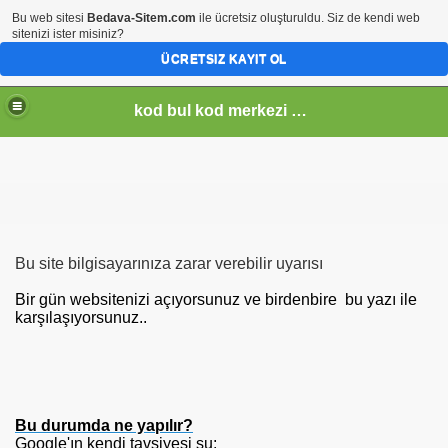
Bu web sitesi
Bedava-Sitem.com
ile ücretsiz oluşturuldu. Siz de kendi web
sitenizi ister misiniz?
ÜCRETSIZ KAYIT OL
kod bul kod merkezi kod dünyası kodyagmurları namaz kodalrı eğitim haberleri kodu online müzik dinle mp3dinle bayrakkodu
Bu site bilgisayarınıza zarar verebilir uyarısı
Bir gün websitenizi açıyorsunuz ve birdenbire bu yazı ile
karşılaşıyorsunuz..
Bu durumda ne yapılır?
Google'ın kendi tavsiyesi şu: