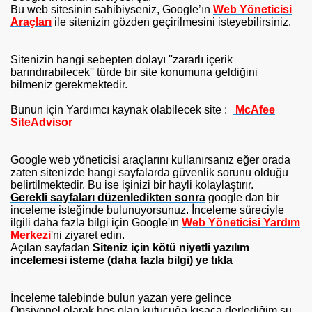
Bu web sitesinin sahibiyseniz, Google’ın
Web Yöneticisi
Araçları
ile sitenizin gözden geçirilmesini isteyebilirsiniz.
Sitenizin hangi sebepten dolayı ''zararlı içerik
barındırabilecek'' türde bir site konumuna geldiğini
bilmeniz gerekmektedir.
E EKLE
Bunun için Yardımcı kaynak olabilecek site :
McAfee
SiteAdvisor
LE
Google web yöneticisi araçlarını kullanırsanız eğer orada
zaten sitenizde hangi sayfalarda güvenlik sorunu olduğu
belirtilmektedir. Bu ise işinizi bir hayli kolaylaştırır.
Gerekli sayfaları düzenledikten sonra
google dan bir
inceleme isteğinde bulunuyorsunuz. İnceleme süreciyle
ilgili daha fazla bilgi için Google'ın
Web Yöneticisi Yardım
Merkezi
'ni ziyaret edin.
Açılan sayfadan
Siteniz için kötü niyetli yazılım
incelemesi isteme (daha fazla bilgi) ye tıkla
İnceleme talebinde bulun yazan yere gelince
Opsiyonel olarak boş olan kutucuğa kısaca derlediğim şu