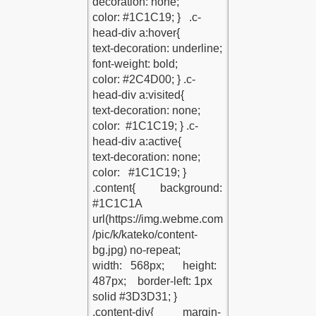
R ANNE BABA KADAR ÖNEMLİ
avale Riski
İLGİLER
r
dikkat
vitaminler