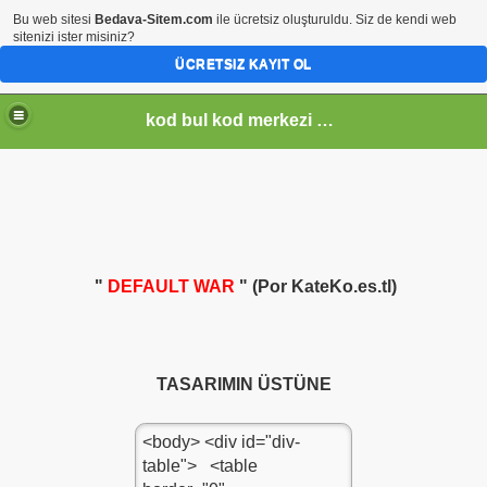
Bu web sitesi
Bedava-Sitem.com
ile ücretsiz oluşturuldu. Siz de kendi web
sitenizi ister misiniz?
ÜCRETSIZ KAYIT OL
kod bul kod merkezi kod dünyası kodyagmurları namaz kodalrı eğitim haberleri kodu online müzik dinle mp3dinle bayrakkodu
"
DEFAULT WAR
" (Por KateKo.es.tl)
TASARIMIN ÜSTÜNE