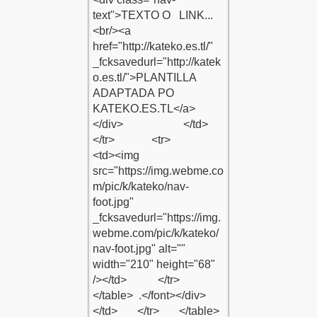
E
 EKLE
ERZİCANLI