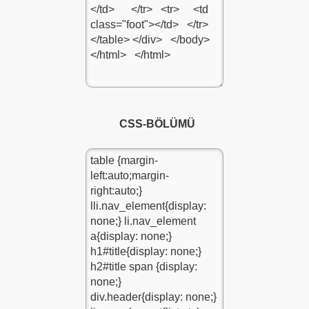
LE
CSS-BÖLÜMÜ
IM