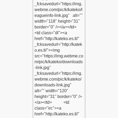
DU
DU
ERİSİ KODU