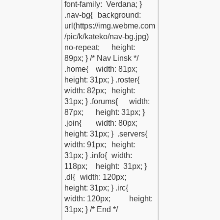
Yapabilir?
ş Bakımı
ıklar
!
eri
?