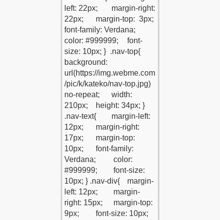
at
LERİM
i
mi
lir Mi?